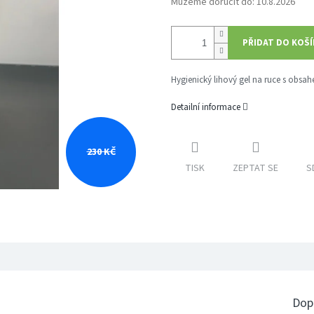
Můžeme doručit do:
10.8.2026
PŘIDAT DO KOŠ
Hygienický lihový gel na ruce s obs
Detailní informace
230 KČ
TISK
ZEPTAT SE
S
Dop