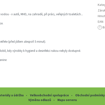
Kate
Záru
odou - v autě, MHD, na zahradě, při práci, veřejných toaletách...
Hmot
EAN
:
ce.
?
Ba
etřete (před jídlem alespoň 5 minut).
době, kdy výrobky k hygieně a desinfekci rukou nebyly dostupné.
anine
teriály a údržba
Velkoobchodní spolupráce
Obchodní podmínky
Výměna odkazů
Mapa serveru