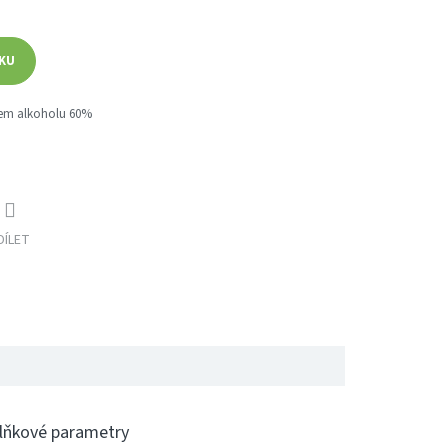
ÍKU
ahem alkoholu 60%
DÍLET
lňkové parametry