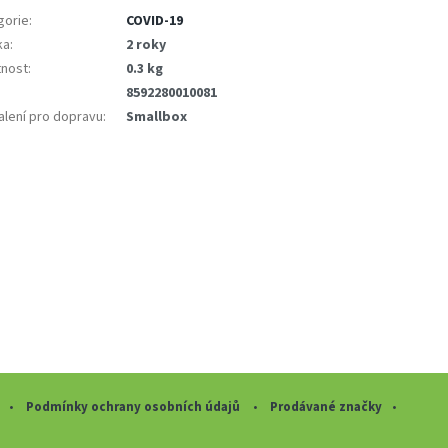
gorie
:
COVID-19
ka
:
2 roky
nost
:
0.3 kg
8592280010081
lení pro dopravu
:
Smallbox
Podmínky ochrany osobních údajů
Prodávané značky