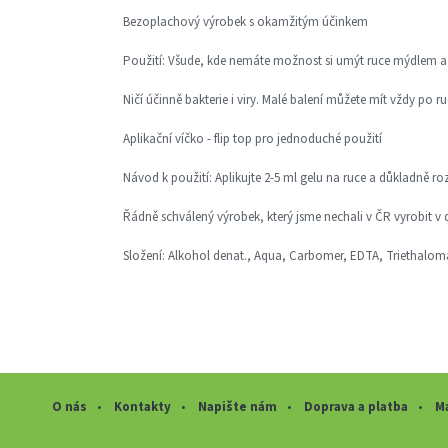
Bezoplachový výrobek s okamžitým účinkem
Použití: Všude, kde nemáte možnost si umýt ruce mýdlem a v
Ničí účinně bakterie i viry. Malé balení můžete mít vždy po ru
Aplikační víčko - flip top pro jednoduché použití
Návod k použití: Aplikujte 2-5 ml gelu na ruce a důkladně roz
Řádně schválený výrobek, který jsme nechali v ČR vyrobit v 
Složení: Alkohol denat., Aqua, Carbomer, EDTA, Triethalom
O nás
Kontakty
Napište nám
Doprava a platba
Ma