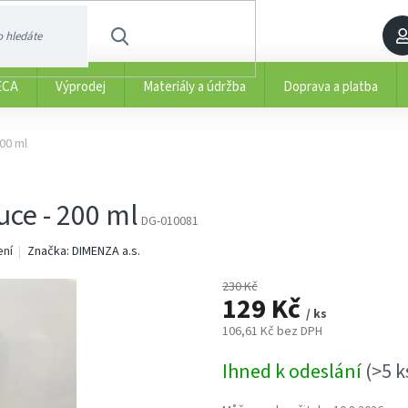
HLEDAT
ECA
Výprodej
Materiály a údržba
Doprava a platba
200 ml
uce - 200 ml
DG-010081
ení
Značka:
DIMENZA a.s.
230 Kč
129 Kč
/ ks
106,61 Kč bez DPH
Měrná
Ihned k odeslání
(>5 k
cena: