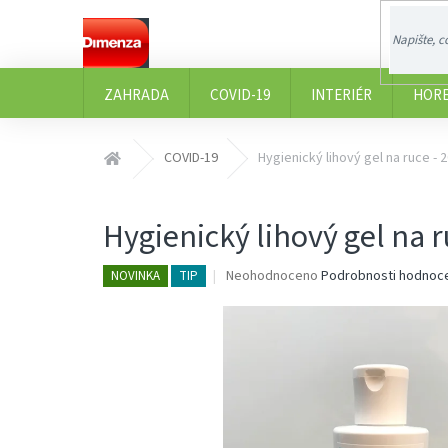
Přejít
na
obsah
ZAHRADA
COVID-19
INTERIÉR
HOR
Domů
COVID-19
Hygienický lihový gel na ruce - 
Hygienický lihový gel na r
Průměrné
Neohodnoceno
Podrobnosti hodnoc
NOVINKA
TIP
hodnocení
produktu
je
0,0
z
5
hvězdiček.