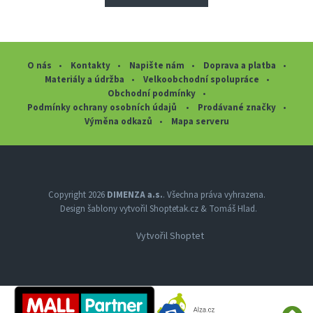
O nás
Kontakty
Napište nám
Doprava a platba
Materiály a údržba
Velkoobchodní spolupráce
Obchodní podmínky
Podmínky ochrany osobních údajů
Prodávané značky
Výměna odkazů
Mapa serveru
Z
á
p
a
Copyright 2026
DIMENZA a.s.
. Všechna práva vyhrazena.
Design šablony vytvořil
Shoptetak.cz
&
Tomáš Hlad
.
t
í
Vytvořil Shoptet