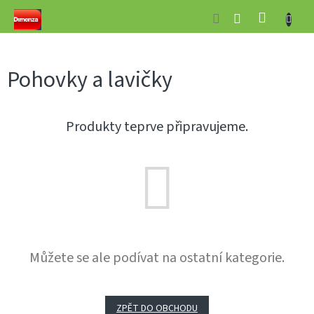
Přejít
NÁKUP
na
obsah
KOŠÍK
Pohovky a lavičky
Produkty teprve připravujeme.
Můžete se ale podívat na ostatní kategorie.
ZPĚT DO OBCHODU