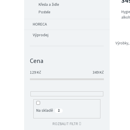
34
Křesla a židle
Hygie
Postele
alko
HORECA
Výprodej
Výrobky,
Cena
129
Kč
349
Kč
Na skladě
2
ROZBALIT FILTR