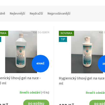
dně
Nejlevnější
Nejdražší
Nejprodávanější
Kód:
DG-010074
Kód:
INKA
NOVINKA
TIP
470 KČ
2
enický lihový gel na ruce -
Hygienický lihový gel na ruce
0 ml
ml
Ihned k odeslání
(>5 ks)
Ihned k odeslá
DO KOŠÍKU
DO KOŠ