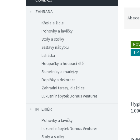
n
COVID-19
e
Ř
ZAHRADA
l
a
Abece
z
Křesla a židle
e
Pohovky a lavičky
V
n
Stoly a stolky
ý
í
NOV
Sestavy nábytku
p
p
TIP
Lehátka
i
r
Houpačky a houpací sítě
s
o
p
d
Slunečníky a markýzy
r
u
Doplňky a dekorace
o
k
Zahradní terasy, dlaždice
d
t
Luxusní nábytek Domus Ventures
u
ů
Hygi
k
INTERIÉR
1.00
t
ů
Pohovky a lavičky
Luxusní nábytek Domus Ventures
Stoly a stolky