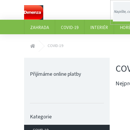
Přejít
na
obsah
ZAHRADA
COVID-19
INTERIÉR
HOR
Domů
COVID-19
P
COV
o
s
Přijímáme online platby
t
Nejpr
r
a
n
n
í
Přeskočit
Kategorie
kategorie
p
a