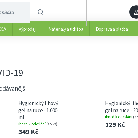
HLEDAT
ECA
Výprodej
Materiály a údržba
Doprava a platba
ID-19
odávanější
Hygienický lihový
Hygienický lih
gel na ruce - 1.000
gel na ruce - 2
ml
Ihned k odeslání
(>5
129 Kč
Ihned k odeslání
(>5 ks)
349 Kč