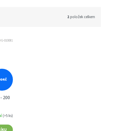
2
položek celkem
DG-010081
30 KČ
 - 200
ní
(>5 ks)
ÍKU