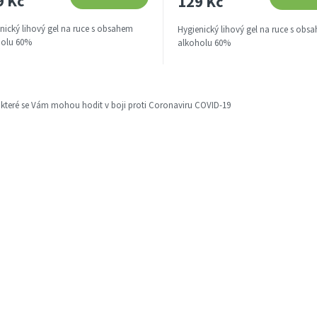
9 Kč
129 Kč
nický lihový gel na ruce s obsahem
Hygienický lihový gel na ruce s obs
holu 60%
alkoholu 60%
O
v
 které se Vám mohou hodit v boji proti Coronaviru COVID-19
l
á
d
a
c
í
p
r
v
k
y
v
ý
p
i
s