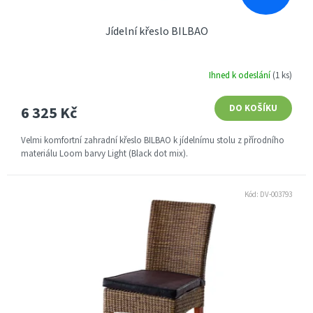
Jídelní křeslo BILBAO
Ihned k odeslání
(1 ks)
6 325 Kč
DO KOŠÍKU
Velmi komfortní zahradní křeslo BILBAO k jídelnímu stolu z přírodního
materiálu Loom barvy Light (Black dot mix).
Kód:
DV-003793