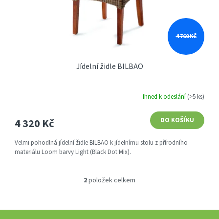
4 760 KČ
Jídelní židle BILBAO
Ihned k odeslání
(>5 ks)
4 320 Kč
DO KOŠÍKU
Velmi pohodlná jídelní židle BILBAO k jídelnímu stolu z přírodního
materiálu Loom barvy Light (Black Dot Mix).
2
položek celkem
O
v
l
á