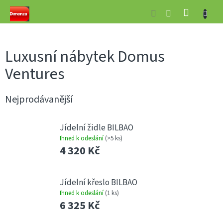
Přejít
NÁKUP
na
obsah
KOŠÍK
Luxusní nábytek Domus
Ventures
Nejprodávanější
Jídelní židle BILBAO
Ihned k odeslání
(>5 ks)
4 320 Kč
Jídelní křeslo BILBAO
Ihned k odeslání
(1 ks)
6 325 Kč