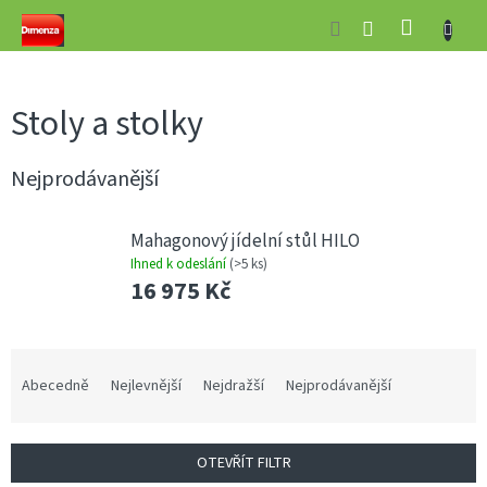
Přejít
NÁKUP
na
obsah
KOŠÍK
Stoly a stolky
Nejprodávanější
Mahagonový jídelní stůl HILO
Ihned k odeslání
(>5 ks)
16 975 Kč
Ř
a
Abecedně
Nejlevnější
Nejdražší
Nejprodávanější
z
e
n
OTEVŘÍT FILTR
í