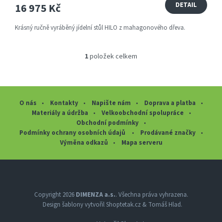
16 975 Kč
DETAIL
Krásný ručně vyráběný jídelní stůl HILO z mahagonového dřeva.
1
položek celkem
O
v
l
á
d
O nás
Kontakty
Napište nám
Doprava a platba
a
Materiály a údržba
Velkoobchodní spolupráce
c
Obchodní podmínky
í
Podmínky ochrany osobních údajů
Prodávané značky
p
Výměna odkazů
Mapa serveru
r
v
Z
k
y
á
v
p
ý
a
Copyright 2026
DIMENZA a.s.
. Všechna práva vyhrazena.
p
Design šablony vytvořil
Shoptetak.cz
&
Tomáš Hlad
.
t
i
í
s