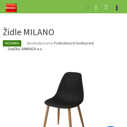
Přejít
NÁKUP
na
obsah
KOŠÍK
Židle MILANO
Průměrné
Neohodnoceno
Podrobnosti hodnocení
NOVINKA
hodnocení
Značka:
DIMENZA a.s.
produktu
je
0,0
z
5
hvězdiček.