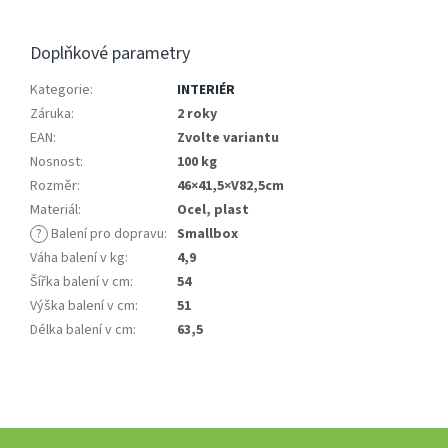
Doplňkové parametry
Kategorie
:
INTERIÉR
Záruka
:
2 roky
EAN
:
Zvolte variantu
Nosnost
:
100 kg
Rozměr
:
46×41,5×V82,5cm
Materiál
:
Ocel, plast
?
Balení pro dopravu
:
Smallbox
Váha balení v kg
:
4,9
Šířka balení v cm
:
54
Výška balení v cm
:
51
Délka balení v cm
:
63,5