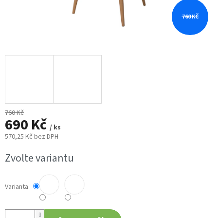
760 KČ
760 Kč
690 Kč
/ ks
570,25 Kč bez DPH
Měrná
Zvolte variantu
cena:
Varianta