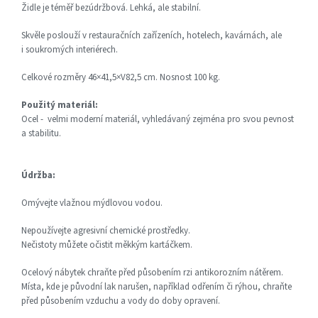
Židle je téměř bezúdržbová. Lehká, ale stabilní.
Skvěle poslouží v restauračních zařízeních, hotelech, kavárnách, ale
i soukromých interiérech.
Celkové rozměry 46×41,5×V82,5 cm. Nosnost 100 kg.
Použitý materiál:
Ocel - velmi moderní materiál, vyhledávaný zejména pro svou pevnost
a stabilitu.
Údržba:
Omývejte vlažnou mýdlovou vodou.
Nepoužívejte agresivní chemické prostředky.
Nečistoty můžete očistit měkkým kartáčkem.
Ocelový nábytek chraňte před působením rzi antikorozním nátěrem.
Místa, kde je původní lak narušen, například odřením či rýhou, chraňte
před působením vzduchu a vody do doby opravení.