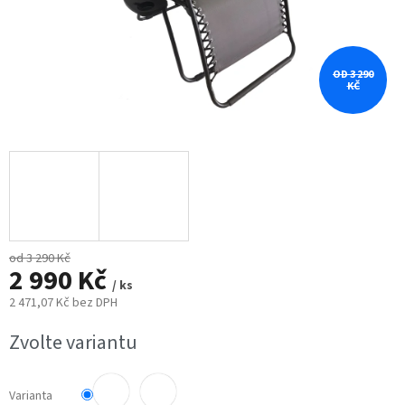
OD 3 290
KČ
od 3 290 Kč
2 990 Kč
/ ks
2 471,07 Kč bez DPH
Měrná
Zvolte variantu
cena:
Varianta