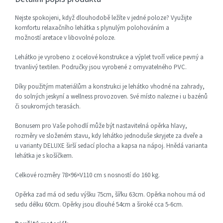
Nejste spokojeni, když dlouhodobě ležíte v jedné poloze? Využijte
komfortu relaxačního lehátka s plynulým polohováním a
možností aretace v libovolné poloze.
Lehátko je vyrobeno z ocelové konstrukce a výplet tvoří velice pevný a
trvanlivý textilen. Područky jsou vyrobené z omyvatelného PVC.
Díky použitým materiálům a konstrukci je lehátko vhodné na zahrady,
do solných jeskyní a wellness provozoven. Své místo nalezne i u bazénů
či soukromých terasách.
Bonusem pro Vaše pohodlí může být nastavitelná opěrka hlavy,
rozměry ve složeném stavu, kdy lehátko jednoduše skryjete za dveře a
u varianty DELUXE širší sedací plocha a kapsa na nápoj. Hnědá varianta
lehátka je s košíčkem.
Celkové rozměry 78×96×V110 cm s nosností do 160 kg.
Opěrka zad má od sedu výšku 75cm, šířku 63cm. Opěrka nohou má od
sedu délku 60cm. Opěrky jsou dlouhé 54cm a široké cca 5-6cm.