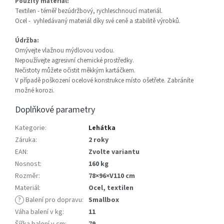
Použitý materiál:
Textilen - téměř bezúdržbový, rychleschnoucí materiál.
Ocel - vyhledávaný materiál díky své ceně a stabilitě výrobků.
Údržba:
Omývejte vlažnou mýdlovou vodou.
Nepoužívejte agresivní chemické prostředky.
Nečistoty můžete očistit měkkým kartáčkem.
V případě poškození ocelové konstrukce místo ošetřete. Zabráníte
možné korozi.
Doplňkové parametry
Kategorie
:
Lehátka
Záruka
:
2 roky
EAN
:
Zvolte variantu
Nosnost
:
160 kg
Rozměr
:
78×96×V110 cm
Materiál
:
Ocel, textilen
?
Balení pro dopravu
:
Smallbox
Váha balení v kg
:
11