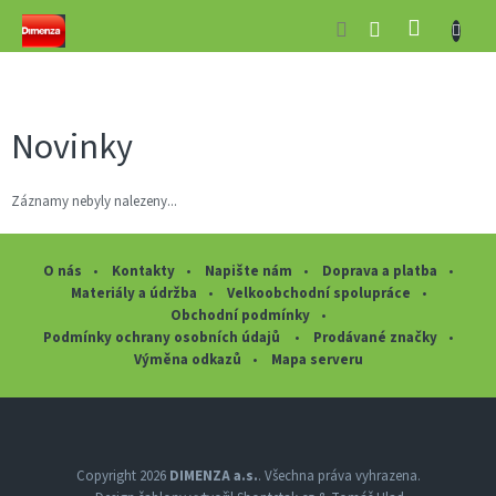
Přejít
NÁKUP
na
obsah
KOŠÍK
Novinky
Záznamy nebyly nalezeny...
O nás
Kontakty
Napište nám
Doprava a platba
Materiály a údržba
Velkoobchodní spolupráce
Obchodní podmínky
Podmínky ochrany osobních údajů
Prodávané značky
Výměna odkazů
Mapa serveru
Z
á
p
a
Copyright 2026
DIMENZA a.s.
. Všechna práva vyhrazena.