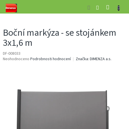
Přejít
NÁKUP
na
obsah
KOŠÍK
Boční markýza - se stojánkem
3x1,6 m
DF-008033
Průměrné
Neohodnoceno
Podrobnosti hodnocení
Značka:
DIMENZA a.s.
hodnocení
produktu
je
0,0
z
5
hvězdiček.