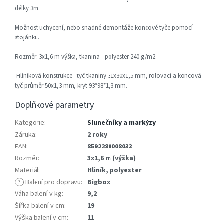
délky 3m.
Možnost uchycení, nebo snadné demontáže koncové tyče pomocí
stojánku.
Rozměr: 3x1,6 m výška,
tkanina - polyester 240 g/m2.
Hliníková konstrukce - tyč tkaniny 31x30x1,5 mm, rolovací a koncová
tyč průměr 50x1,3 mm, kryt 93*98*1,3 mm.
Doplňkové parametry
Kategorie
:
Slunečníky a markýzy
Záruka
:
2 roky
EAN
:
8592280008033
Rozměr
:
3x1,6 m (výška)
Materiál
:
Hliník, polyester
?
Balení pro dopravu
:
Bigbox
Váha balení v kg
:
9,2
Šířka balení v cm
:
19
Výška balení v cm
:
11