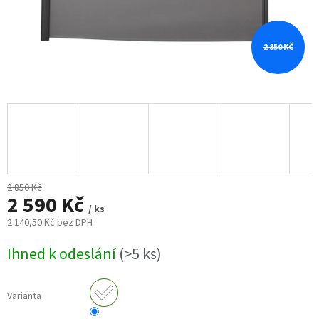
2 850 KČ
2 850 Kč
2 590 Kč
/ ks
2 140,50 Kč bez DPH
Měrná
Ihned k odeslání
(>5 ks)
cena:
Varianta