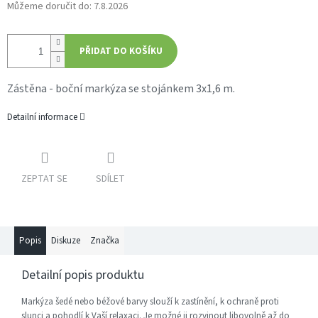
Můžeme doručit do:
7.8.2026
PŘIDAT DO KOŠÍKU
Zástěna - boční markýza
se stojánkem 3x1,6 m.
Detailní informace
ZEPTAT SE
SDÍLET
Popis
Diskuze
Značka
Detailní popis produktu
Markýza šedé nebo béžové barvy slouží k zastínění, k ochraně proti
slunci a pohodlí k Vaší relaxaci. Je možné ji rozvinout libovolně až do