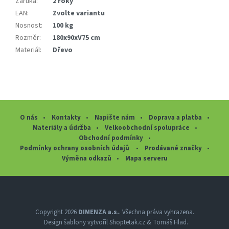
Záruka
:
2 roky
EAN
:
Zvolte variantu
Nosnost
:
100 kg
Rozměr
:
180x90xV75 cm
Materiál
:
Dřevo
O nás
Kontakty
Napište nám
Doprava a platba
Materiály a údržba
Velkoobchodní spolupráce
Obchodní podmínky
Podmínky ochrany osobních údajů
Prodávané značky
Výměna odkazů
Mapa serveru
Z
á
p
a
Copyright 2026
DIMENZA a.s.
. Všechna práva vyhrazena.
Design šablony vytvořil
Shoptetak.cz
&
Tomáš Hlad
.
t