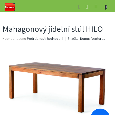
Přejít
NÁKUP
na
obsah
KOŠÍK
Mahagonový jídelní stůl HILO
Průměrné
Neohodnoceno
Podrobnosti hodnocení
Značka:
Domus Ventures
hodnocení
produktu
je
0,0
z
5
hvězdiček.