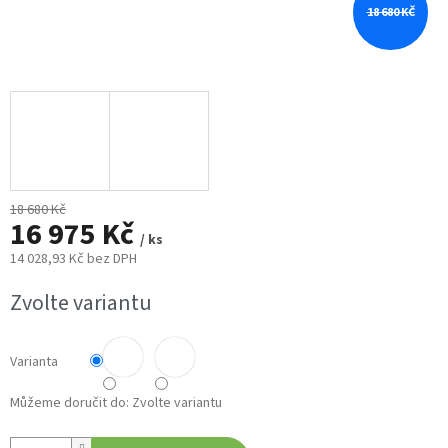
18 680 KČ
18 680 Kč
16 975 Kč
/ ks
14 028,93 Kč bez DPH
Měrná
Zvolte variantu
cena:
Varianta
Můžeme doručit do:
Zvolte variantu