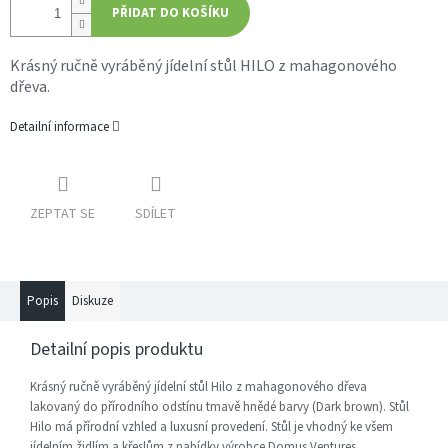
PŘIDAT DO KOŠÍKU
Krásný ručně vyráběný jídelní stůl HILO z mahagonového
dřeva.
Detailní informace
ZEPTAT SE
SDÍLET
Popis
Diskuze
Detailní popis produktu
Krásný ručně vyráběný jídelní stůl Hilo z mahagonového dřeva
lakovaný do přírodního odstínu tmavě hnědé barvy (Dark brown). Stůl
Hilo má přírodní vzhled a luxusní provedení. Stůl je vhodný ke všem
jídelním židlím a křeslům z nabídky výrobce Domus Ventures.