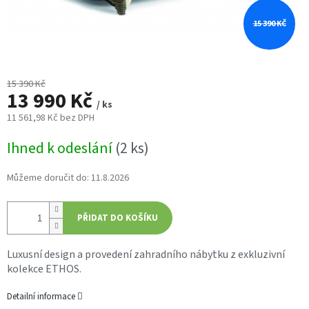
15 390 KČ
15 390 Kč
13 990 Kč
/ ks
11 561,98 Kč bez DPH
Měrná
Ihned k odeslání
(2 ks)
cena:
Můžeme doručit do:
11.8.2026
PŘIDAT DO KOŠÍKU
Luxusní design a provedení zahradního nábytku z exkluzivní
kolekce ETHOS.
Detailní informace