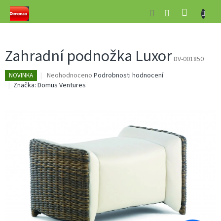
Přejít
NÁKUP
na
obsah
KOŠÍK
Zahradní podnožka Luxor
DV-001850
Průměrné
Neohodnoceno
Podrobnosti hodnocení
NOVINKA
hodnocení
Značka:
Domus Ventures
produktu
je
0,0
z
5
hvězdiček.