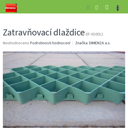
Přejít
NÁKUP
na
obsah
KOŠÍK
Zatravňovací dlaždice
DF-010012
Průměrné
Neohodnoceno
Podrobnosti hodnocení
Značka:
DIMENZA a.s.
hodnocení
produktu
je
0,0
z
5
hvězdiček.