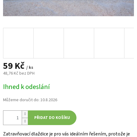
59 Kč
/ ks
48,76 Kč bez DPH
Měrná
Ihned k odeslání
cena:
Můžeme doručit do:
10.8.2026
PŘIDAT DO KOŠÍKU
Zatravňovací dlaždice je pro vás ideálním řešením, protože je