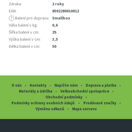
Záruka
:
2 roky
EAN
:
8592280010012
?
Balení pro dopravu
:
Smallbox
Váha balení v kg
:
0,6
Šířka balení v cm
:
25
Výška balení v cm
:
3,5
Délka balení v cm
:
50
O nás
Kontakty
Napište nám
Doprava a platba
Materiály a údržba
Velkoobchodní spolupráce
Obchodní podmínky
Podmínky ochrany osobních údajů
Prodávané značky
Výměna odkazů
Mapa serveru
Z
á